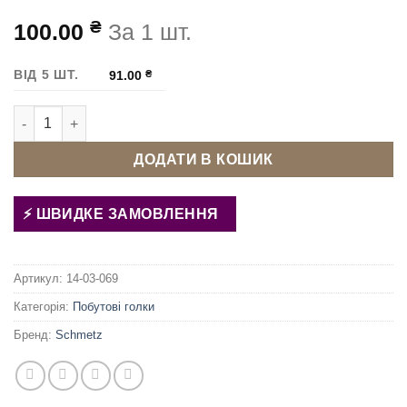
₴
100.00
За 1 шт.
ВІД 5 ШТ.
91.00
₴
Голки швейних машин Schmetz Microtex 60 кількість
ДОДАТИ В КОШИК
ШВИДКЕ ЗАМОВЛЕННЯ
Артикул:
14-03-069
Категорія:
Побутові голки
Бренд:
Schmetz