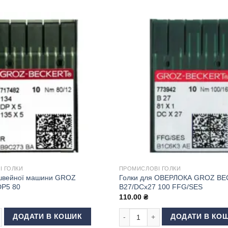
 ГОЛКИ
ПРОМИСЛОВІ ГОЛКИ
 швейної машини GROZ
Голки для ОВЕРЛОКА GROZ B
P5 80
B27/DCx27 100 FFG/SES
110.00
₴
ть
швейної машини GROZ BECKERT DP5 80 кількість
Голки для ОВЕРЛОКА GROZ BECKE
ДОДАТИ В КОШИК
ДОДАТИ В КО