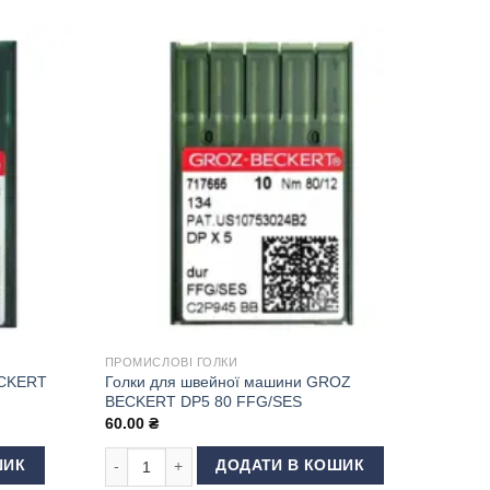
ПРОМИСЛОВІ ГОЛКИ
ECKERT
Голки для швейної машини GROZ
BECKERT DP5 80 FFG/SES
60.00
₴
RT B27/DCx27 100 FFG/SES кількість
Голки для швейної машини GROZ BECKERT DP5 80 FF
ШИК
ДОДАТИ В КОШИК