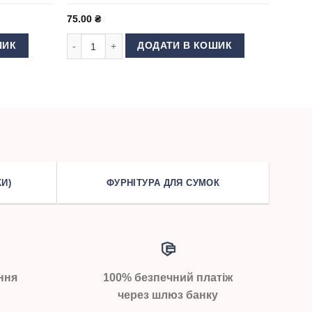
75.00
₴
etz DPx5 №100 кількість
Голки для швейної машини Schmetz DBx1 №70 SES кі
ШИК
ДОДАТИ В КОШИК
И)
ФУРНІТУРА ДЛЯ СУМОК
ння
100% безпечний платіж
через шлюз банку