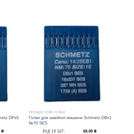
ПРОМИСЛОВІ ГОЛКИ
metz DPx5
Голки для швейної машини Schmetz DBx1
№70 SES
0
₴
ВІД 10 ШТ.
68.00
₴