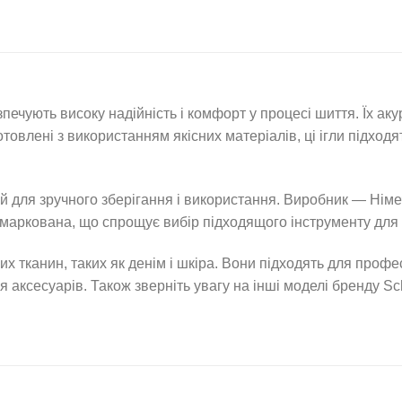
чують високу надійність і комфорт у процесі шиття. Їх акур
товлені з використанням якісних матеріалів, ці ігли підход
ній для зручного зберігання і використання. Виробник — Німе
 маркована, що спрощує вибір підходящого інструменту для 
жких тканин, таких як денім і шкіра. Вони підходять для пр
я аксесуарів. Також зверніть увагу на інші моделі бренду Sch