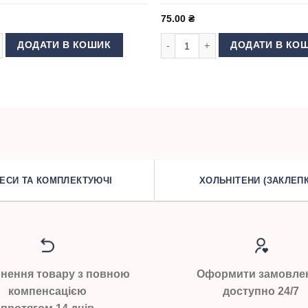
75.00
₴
ть
швейної машини Schmetz DBx1 №110 кількість
Голки для швейної машини Schm
ДОДАТИ В КОШИК
ДОДАТИ В КО
ЕСИ ТА КОМПЛЕКТУЮЧІ
ХОЛЬНІТЕНИ (ЗАКЛЕПК
нення товару з повною
Оформити замовле
компенсацією
доступно 24/7