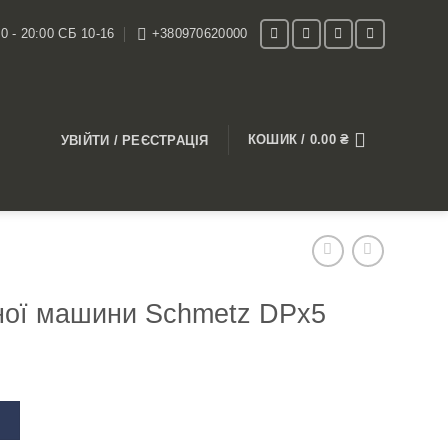
0 - 20:00 СБ 10-16
+380970620000
КОШИК /
0.00
₴
УВІЙТИ / РЕЄСТРАЦІЯ
ної машини Schmetz DPx5
В