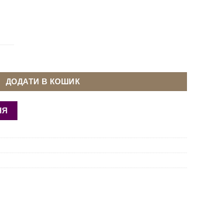
chmetz DPx5 №110 кількість
ДОДАТИ В КОШИК
НЯ