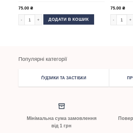
75.00
₴
75.00
₴
Голки для швейної машини Schmetz DPx5 №70 SES кількіс
Голки для 
ДОДАТИ В КОШИК
Популярні категорії
ҐУДЗИКИ ТА ЗАСТІБКИ
ПР
Мінімальна сума замовлення
Повер
від 1 грн