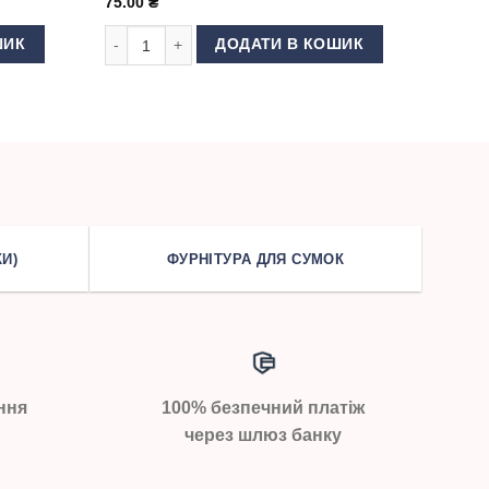
75.00
₴
 BECKERT DBx1 100 кількість
Голки для швейної машини Schmetz DBx1 №120 кільк
ШИК
ДОДАТИ В КОШИК
И)
ФУРНІТУРА ДЛЯ СУМОК
ння
100% безпечний платіж
через шлюз банку