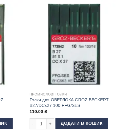
ПРОМИСЛОВІ ГОЛКИ
OZ
Голки для ОВЕРЛОКА GROZ BECKERT
B27/DCx27 100 FFG/SES
110.00
₴
 BECKERT DP5 90 FFG/SES кількість
Голки для ОВЕРЛОКА GROZ BECKERT B27/DCx27 100 F
ШИК
ДОДАТИ В КОШИК