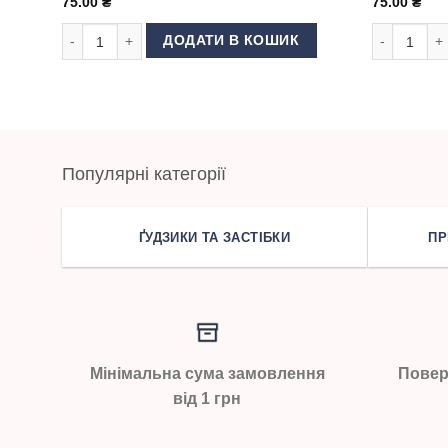
75.00
₴
75.00
₴
Голки для швейної машини Schmetz DPx5 №70 кількість
Голки для 
ДОДАТИ В КОШИК
Популярні категорії
ҐУДЗИКИ ТА ЗАСТІБКИ
ПР
Мінімальна сума замовлення
Повер
від 1 грн