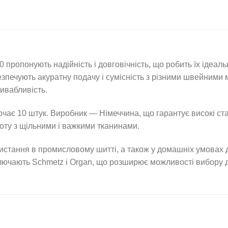
опонують надійність і довговічність, що робить їх ідеал
езпечують акуратну подачу і сумісність з різними швейними
ивабливість.
чає 10 штук. Виробник — Німеччина, що гарантує високі станд
оту з щільними і важкими тканинами.
тання в промисловому шитті, а також у домашніх умовах дл
включають Schmetz і Organ, що розширює можливості вибору 