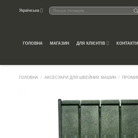
Skip
Products
Українська
to
search
content
ДЛЯ КЛІЄНТІВ
ГОЛОВНА
МАГАЗИН
КОНТАКТ
ГОЛОВНА
/
АКСЕСУАРИ ДЛЯ ШВЕЙНИХ МАШИН
/
ПРОМИС