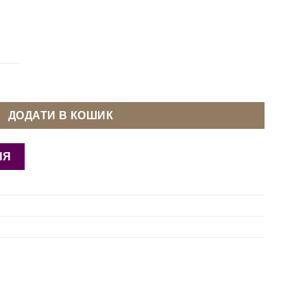
CKERT B27/DCx27 60 FFG/SES кількість
ДОДАТИ В КОШИК
НЯ