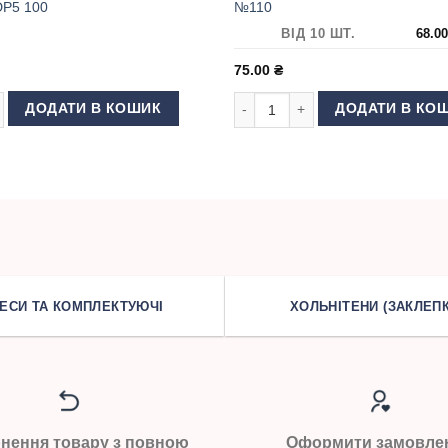
P5 100
№110
ВІД 10 ШТ.
68.0
75.00
₴
швейної машини GROZ BECKERT DP5 100 кількість
Голки для швейної машини Schm
ДОДАТИ В КОШИК
ДОДАТИ В КО
ЕСИ ТА КОМПЛЕКТУЮЧІ
ХОЛЬНІТЕНИ (ЗАКЛЕПК
нення товару з повною
Оформити замовле