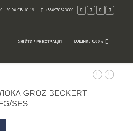
0 - 20:00 СБ 10-16
+380970620000
КОШИК /
0.00
₴
УВІЙТИ / РЕЄСТРАЦІЯ
ЕРЛОКА GROZ BECKERT
FFG/SES
В