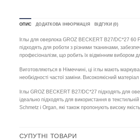
ОПИС
ДОДАТКОВА ІНФОРМАЦІЯ
ВІДГУКИ (0)
Іглы для оверлока GROZ BECKERT B27/DC*27 60 FFG/S
підходять для роботи з різними тканинами, забезпеч
професіоналізм, що робить їх відмінним вибором 
Виготовляються в Німеччині, ці іглы мають маркува
необхідності частої заміни. Високоякісний матеріал
Іглы GROZ BECKERT B27/DC*27 підходять для оверло
ідеально підходять для використання в текстильній
Schmetz і Organ, які також пропонують високу якіст
СУПУТНІ ТОВАРИ