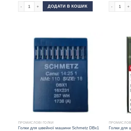
Голки для ОВЕРЛОКА GROZ BECKERT B27/DCx27 80 FFG/SES
Голки для 
ДОДАТИ В КОШИК
ПРОМИСЛОВІ ГОЛКИ
ПРОМИСЛОВІ
Голки для швейної машини Schmetz DBx1
Голки для