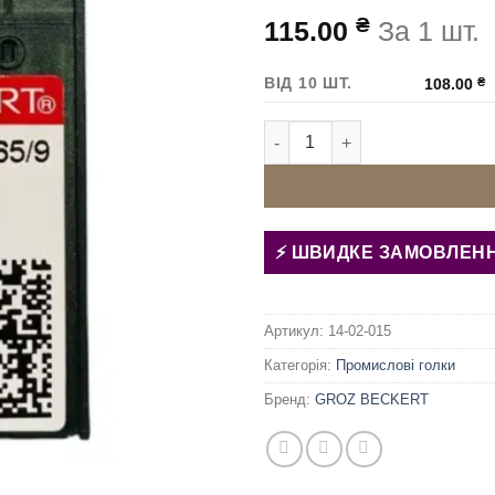
₴
115.00
За 1 шт.
ВІД 10 ШТ.
108.00
₴
Голки для ОВЕРЛОКА GROZ BE
ШВИДКЕ ЗАМОВЛЕН
Артикул:
14-02-015
Категорія:
Промислові голки
Бренд:
GROZ BECKERT