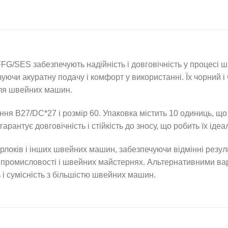
ES забезпечують надійність і довговічність у процесі шитт
уючи акуратну подачу і комфорт у використанні. Їх чорний і
для швейних машин.
ння B27/DC*27 і розмір 60. Упаковка містить 10 одиниць, що
 гарантує довговічність і стійкість до зносу, що робить їх 
ків і інших швейних машин, забезпечуючи відмінні резуль
 промисловості і швейних майстернях. Альтернативними вар
ь і сумісність з більшістю швейних машин.