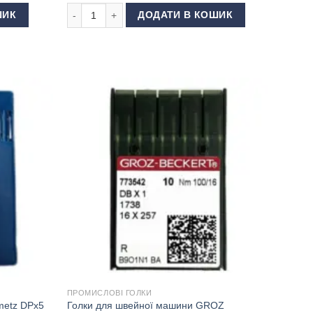
etz DPx5 №90 кількість
Голки для швейної машини Schmetz DPx5 №70 кількі
ШИК
ДОДАТИ В КОШИК
ПРОМИСЛОВІ ГОЛКИ
metz DPx5
Голки для швейної машини GROZ