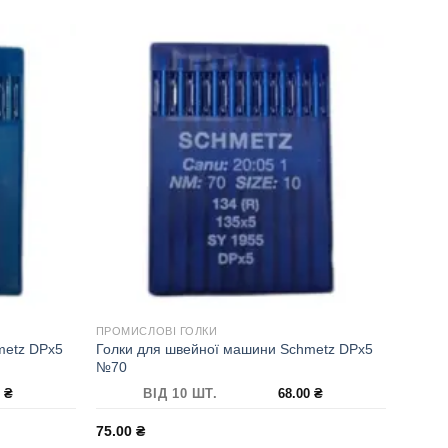
ПРОМИСЛОВІ ГОЛКИ
metz DPx5
Голки для швейної машини Schmetz DPx5
№70
0
₴
ВІД 10 ШТ.
68.00
₴
75.00
₴