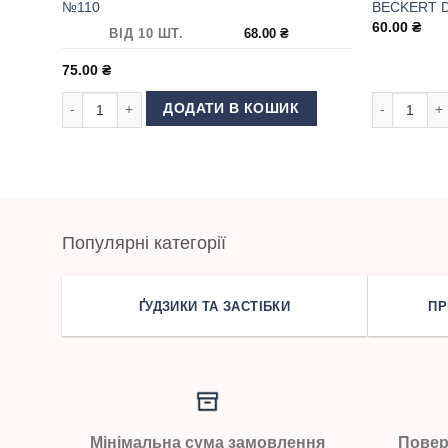
№110
BECKERT D
60.00
₴
ВІД 10 ШТ.
68.00
₴
75.00
₴
Голки для швейної машини Schmetz DBx1 №110 кількість
Голки для 
ДОДАТИ В КОШИК
Популярні категорії
ҐУДЗИКИ ТА ЗАСТІБКИ
ПР
Мінімальна сума замовлення
Повер