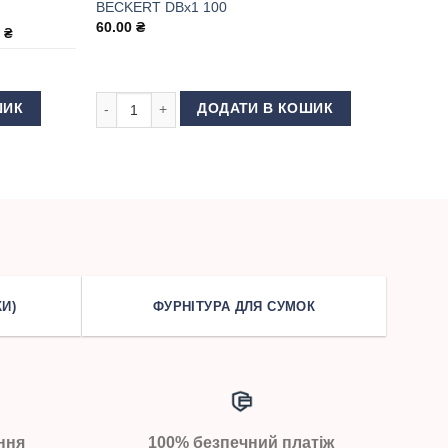
BECKERT DBx1 100
60.00
₴
0
₴
etz DPx5 №110 кількість
Голки для швейної машини GROZ BECKERT DBx1 100 к
ШИК
ДОДАТИ В КОШИК
И)
ФУРНІТУРА ДЛЯ СУМОК
ння
100% безпечний платіж