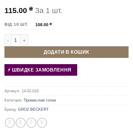
₴
115.00
За 1 шт.
ВІД 10 ШТ.
108.00
₴
Голки для ОВЕРЛОКА GROZ BECKERT B27/DCx27 110 FFG/SES 
ДОДАТИ В КОШИК
ШВИДКЕ ЗАМОВЛЕННЯ
Артикул:
14-02-019
Категорія:
Промислові голки
Бренд:
GROZ BECKERT